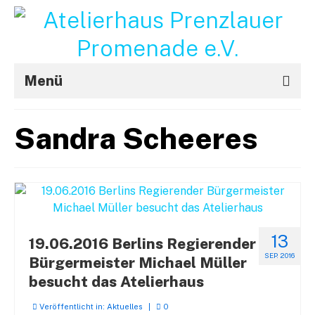
Menü
Aktuelles
Sandra Scheeres
Projekte
STRouX
Über uns
Kontakt / Impressum
13
19.06.2016 Berlins Regierender
SEP. 2016
Bürgermeister Michael Müller
f
besucht das Atelierhaus
Veröffentlicht in:
Aktuelles
|
0