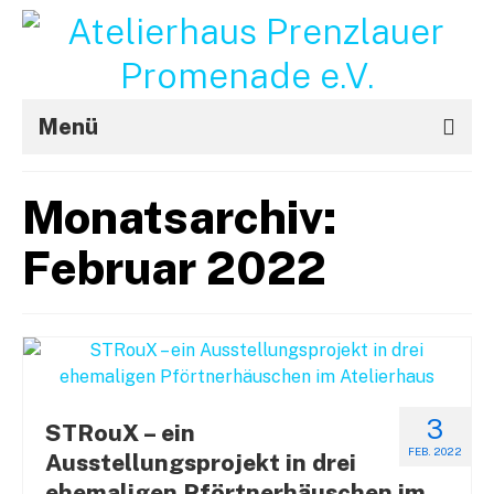
Menü
Aktuelles
Monatsarchiv:
Projekte
Februar 2022
STRouX
Über uns
Kontakt / Impressum
f
3
STRouX – ein
FEB. 2022
Ausstellungsprojekt in drei
ehemaligen Pförtnerhäuschen im