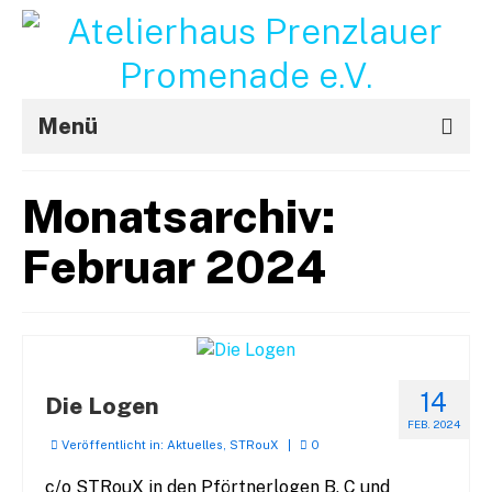
Menü
Aktuelles
Monatsarchiv:
Projekte
Februar 2024
STRouX
Über uns
Kontakt / Impressum
14
Die Logen
f
FEB. 2024
Veröffentlicht in:
Aktuelles
,
STRouX
|
0
c/o STRouX in den Pförtnerlogen B, C und