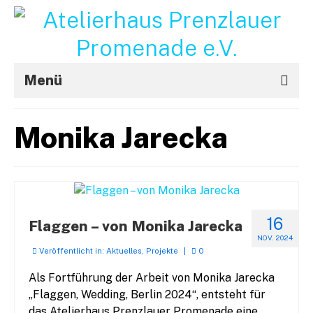
Menü
Aktuelles
Monika Jarecka
Projekte
STRouX
Über uns
16
Flaggen – von Monika Jarecka
Kontakt / Impressum
NOV. 2024
Veröffentlicht in:
Aktuelles
,
Projekte
|
0
f
Als Fortführung der Arbeit von Monika Jarecka
„Flaggen, Wedding, Berlin 2024“, entsteht für
das Atelierhaus Prenzlauer Promenade eine