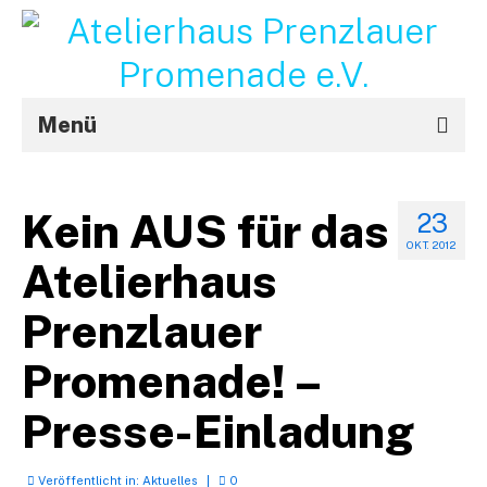
Menü
Aktuelles
Kein AUS für das
23
Projekte
OKT. 2012
Atelierhaus
STRouX
Prenzlauer
Über uns
Promenade! –
Kontakt / Impressum
f
Presse-Einladung
Veröffentlicht in:
Aktuelles
|
0