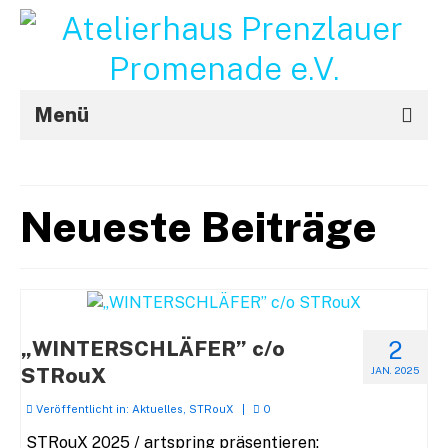
Menü
Aktuelles
Neueste Beiträge
Projekte
STRouX
Über uns
Kontakt / Impressum
„WINTERSCHLÄFER” c/o
2
STRouX
JAN. 2025
f
Veröffentlicht in:
Aktuelles
,
STRouX
|
0
STRouX 2025 / artspring präsentieren: