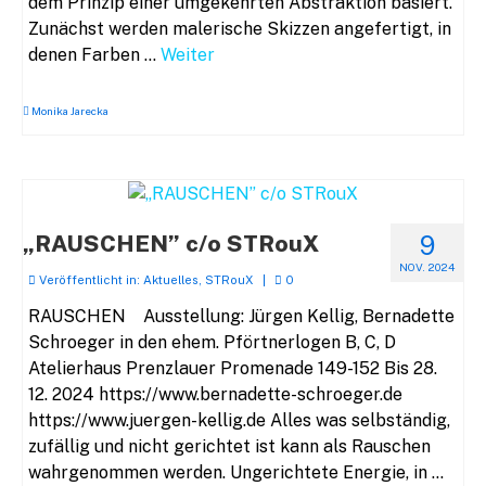
dem Prinzip einer umgekehrten Abstraktion basiert.
Zunächst werden malerische Skizzen angefertigt, in
denen Farben …
Weiter
Monika Jarecka
„RAUSCHEN” c/o STRouX
9
NOV. 2024
Veröffentlicht in:
Aktuelles
,
STRouX
|
0
RAUSCHEN Ausstellung: Jürgen Kellig, Bernadette
Schroeger in den ehem. Pförtnerlogen B, C, D
Atelierhaus Prenzlauer Promenade 149-152 Bis 28.
12. 2024 https://www.bernadette-schroeger.de
https://www.juergen-kellig.de Alles was selbständig,
zufällig und nicht gerichtet ist kann als Rauschen
wahrgenommen werden. Ungerichtete Energie, in …