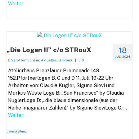
Weiter
„Die Logen II” c/o STRouX
18
JULI 2024
Veröffentlicht in:
Aktuelles
,
STRouX
|
0
Atelierhaus Prenzlauer Promenade 149-
152,Pförtnerlogen B, C und D 11. Juli, 19-22 Uhr
Arbeiten von: Claudia Kugler, Sigune Sievi und
Markus Wüste Loge B: „San Francisco” by Claudia
KuglerLoge D: ‚..die blaue dimensionale (aus der
Reihe imaginärer Zahlen).‘ by Sigune SieviLoge C: …
Weiter
Ausstellung